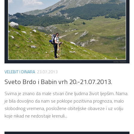
VELEBIT I DINARA
23.07.2013
Sveto Brdo i Babin vrh 20.-21.07.2013.
Svima je znano da male stvari čine ljudima život ljepšim. Nama
je bila dovoljno da nam se poklope pozitivna prognoza, malo
slobodnog vremena, posložene obiteljske obaveze i uz volju
koje nikad ne nedostaje krenuli...