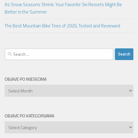
As Snow Seasons Shrink, Your Favorite Ski Resorts Might Be
Better in the Summer
The Best Mountain Bike Tires of 2026, Tested and Reviewed
Search
for:
OBJAVE PO MJESECIMA
Objave
po
mjesecima
OBJAVE PO KATEGORIJAMA
Objave
po