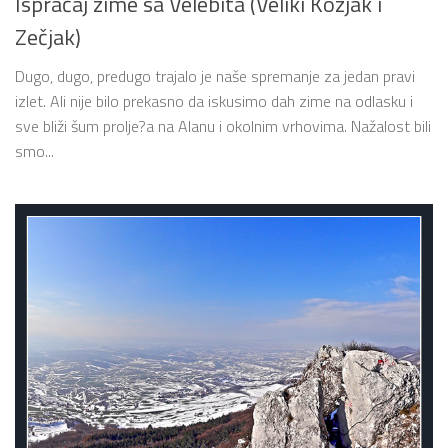
Ispraćaj zime sa Velebita (Veliki Kozjak i
Zečjak)
Dugo, dugo, predugo trajalo je naše spremanje za jedan pravi
izlet. Ali nije bilo prekasno da iskusimo dah zime na odlasku i
sve bliži šum prolje?a na Alanu i okolnim vrhovima. Nažalost bili
smo...