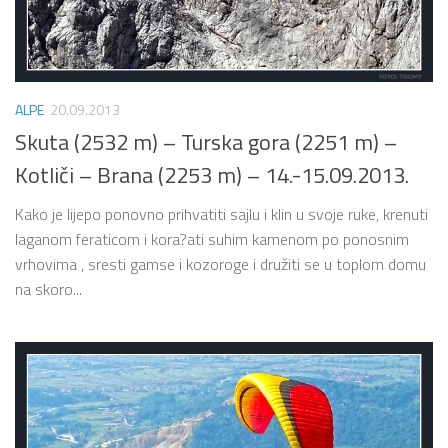
ALPE
20.09.2013
Skuta (2532 m) – Turska gora (2251 m) –
Kotliči – Brana (2253 m) – 14.-15.09.2013.
Kako je lijepo ponovno prihvatiti sajlu i klin u svoje ruke, krenuti
laganom feraticom i kora?ati suhim kamenom po ponosnim
vrhovima , sresti gamse i kozoroge i družiti se u toplom domu
na skoro...