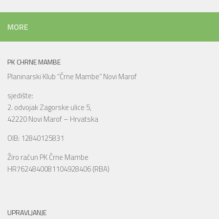
kategorijama
MORE
PK CHRNE MAMBE
Planinarski Klub “Črne Mambe” Novi Marof
sjedište:
2. odvojak Zagorske ulice 5,
42220 Novi Marof – Hrvatska
OIB: 12840125831
Žiro račun PK Črne Mambe
HR7624840081104928406 (RBA)
UPRAVLJANJE