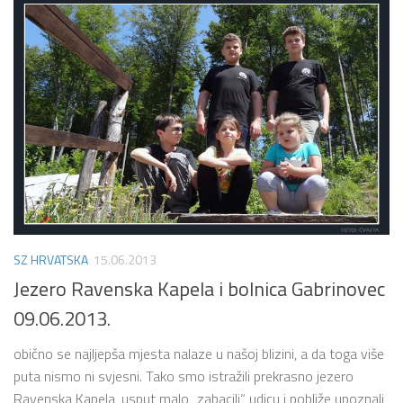
SZ HRVATSKA
15.06.2013
Jezero Ravenska Kapela i bolnica Gabrinovec
09.06.2013.
obično se najljepša mjesta nalaze u našoj blizini, a da toga više
puta nismo ni svjesni. Tako smo istražili prekrasno jezero
Ravenska Kapela, usput malo „zabacili“ udicu i pobliže upoznali