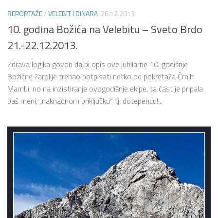
REPORTAŽE
/
VELEBIT I DINARA
26.12.2013
10. godina Božića na Velebitu – Sveto Brdo
21.-22.12.2013.
Zdrava logika govori da bi opis ove jubilarne 10. godišnje
Božićne ?arolije trebao potpisati netko od pokreta?a Črnih
Mambi, no na inzistiranje ovogodišnje ekipe, ta čast je pripala
baš meni, „naknadnom priključku“ tj. dotepencu!...