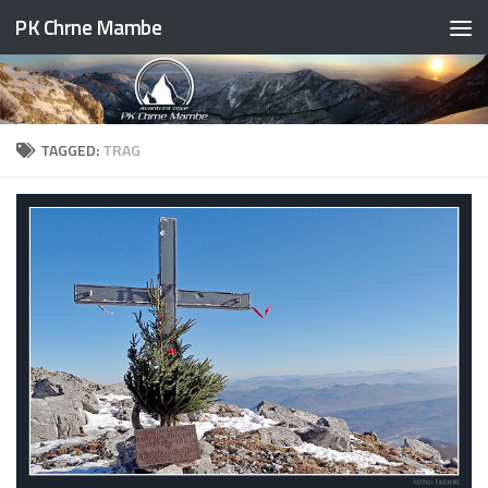
PK Chrne Mambe
Skip to content
TAGGED:
TRAG