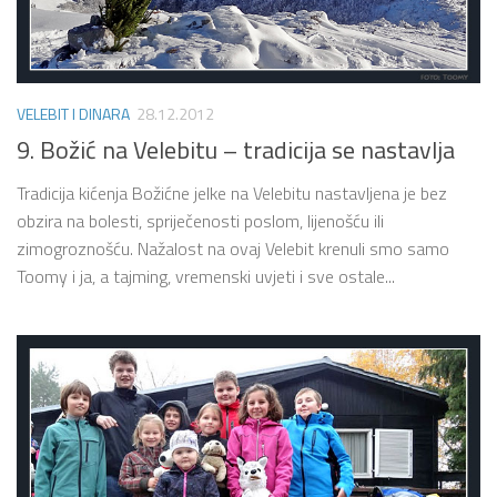
VELEBIT I DINARA
28.12.2012
9. Božić na Velebitu – tradicija se nastavlja
Tradicija kićenja Božićne jelke na Velebitu nastavljena je bez
obzira na bolesti, spriječenosti poslom, lijenošću ili
zimogroznošću. Nažalost na ovaj Velebit krenuli smo samo
Toomy i ja, a tajming, vremenski uvjeti i sve ostale...