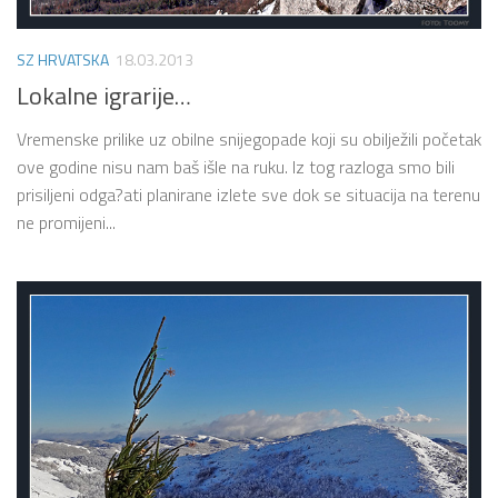
SZ HRVATSKA
18.03.2013
Lokalne igrarije…
Vremenske prilike uz obilne snijegopade koji su obilježili početak
ove godine nisu nam baš išle na ruku. Iz tog razloga smo bili
prisiljeni odga?ati planirane izlete sve dok se situacija na terenu
ne promijeni...