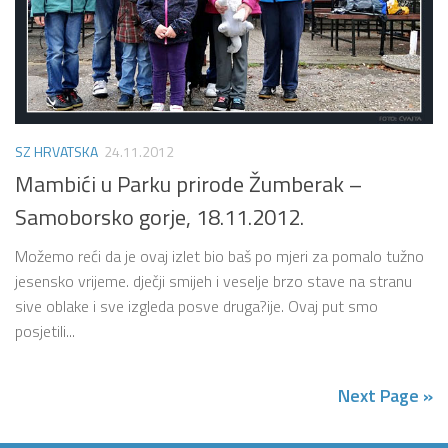
SZ HRVATSKA
24.11.2012
Mambići u Parku prirode Žumberak –
Samoborsko gorje, 18.11.2012.
Možemo reći da je ovaj izlet bio baš po mjeri za pomalo tužno
jesensko vrijeme. dječji smijeh i veselje brzo stave na stranu
sive oblake i sve izgleda posve druga?ije. Ovaj put smo
posjetili...
Next Page »