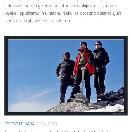
jedemo sendvi? i grijemo se jutarnjom rakijicom. Uzimamo
kajake i spuštamo ih u hladnu rijeku, te oprezno balansiraju?i
sjedamo u njih. Vesla su u rukama...
VELEBIT I DINARA
20.04.2013