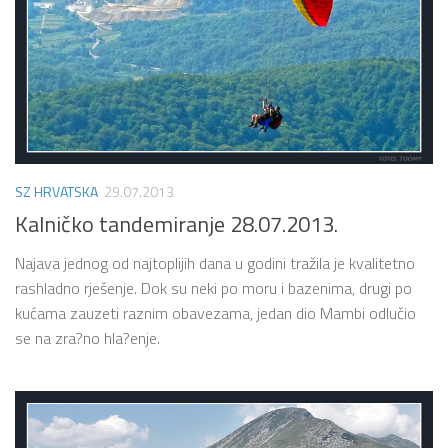
SZ HRVATSKA
29.07.2013
Kalničko tandemiranje 28.07.2013.
Najava jednog od najtoplijih dana u godini tražila je kvalitetno
rashladno rješenje. Dok su neki po moru i bazenima, drugi po
kućama zauzeti raznim obavezama, jedan dio Mambi odlučio
se na zra?no hla?enje.