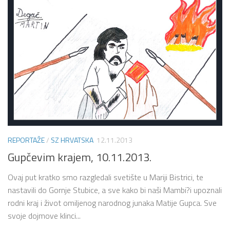
REPORTAŽE
/
SZ HRVATSKA
12.11.2013
Gupčevim krajem, 10.11.2013.
Ovaj put kratko smo razgledali svetište u Mariji Bistrici, te
nastavili do Gornje Stubice, a sve kako bi naši Mambi?i upoznali
rodni kraj i život omiljenog narodnog junaka Matije Gupca. Sve
svoje dojmove klinci...