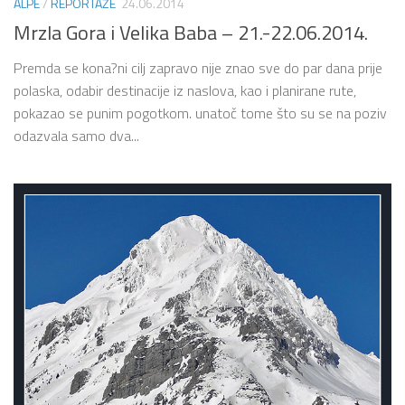
ALPE
/
REPORTAŽE
24.06.2014
Mrzla Gora i Velika Baba – 21.-22.06.2014.
Premda se kona?ni cilj zapravo nije znao sve do par dana prije
polaska, odabir destinacije iz naslova, kao i planirane rute,
pokazao se punim pogotkom. unatoč tome što su se na poziv
odazvala samo dva...