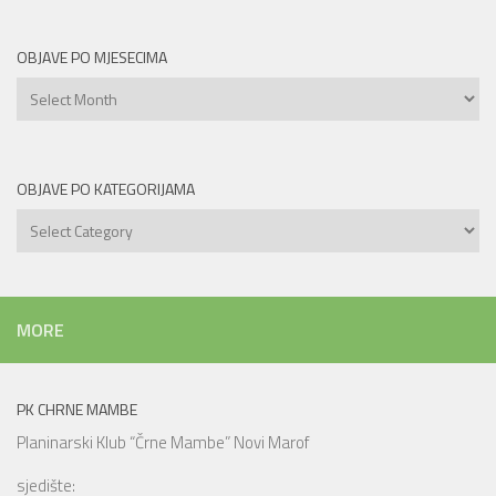
OBJAVE PO MJESECIMA
Objave
po
mjesecima
OBJAVE PO KATEGORIJAMA
Objave
po
kategorijama
MORE
PK CHRNE MAMBE
Planinarski Klub “Črne Mambe” Novi Marof
sjedište: