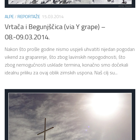
ALPE
/
REPORTAŽE
15.03.2014
Vrtača i Begunjščica (via Y grape) –
08.-09.03.2014.
Nakon što prošle godine nismo uspjeli uhvatiti nijedan pogodan
vikend za graparenje, što zbog lavinskih nepogodnosti, što
zbog nemogućnosti usklade termina, konačno smo dočekali
idealnu priliku za ovaj oblik zimskih uspona. Naš cilj su...