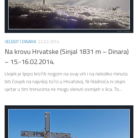
VELEBIT I DINARA
22.02.2014
Na krovu Hrvatske (Sinjal 1831 m – Dinara)
– 15.-16.02.2014.
Uvijek je lijepo kro?iti nogom na ovaj vrh i na nekoliko minuta
biti čovjek na najvišoj to?ci u Hrvatskoj. Ni hladnoća ni olujni
vjetar u tim trenucima ne mogu skinuti osmijeh s lica. To...