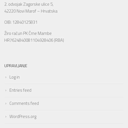
2. odvojak Zagorske ulice 5,
42220 Novi Marof – Hrvatska
OIB: 12840125831
Žiro račun PK Črne Mambe
HR7624840081104928406 (RBA)
UPRAVLJANJE
Log in
Entries feed
Comments feed
WordPress.org