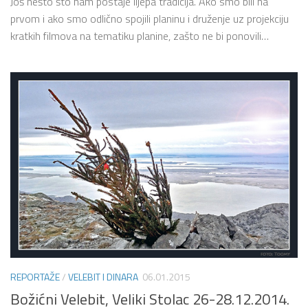
Još nešto što nam postaje lijepa tradicija. Ako smo bili na
prvom i ako smo odlično spojili planinu i druženje uz projekciju
kratkih filmova na tematiku planine, zašto ne bi ponovili…
REPORTAŽE
/
VELEBIT I DINARA
06.01.2015
Božićni Velebit, Veliki Stolac 26-28.12.2014.