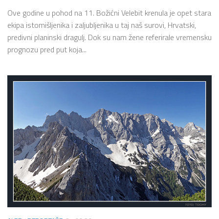
Ove godine u pohod na 11. Božićni Velebit krenula je opet stara
ekipa istomišljenika i zaljubljenika u taj naš surovi, Hrvatski,
predivni planinski dragulj. Dok su nam žene referirale vremensku
prognozu pred put koja...