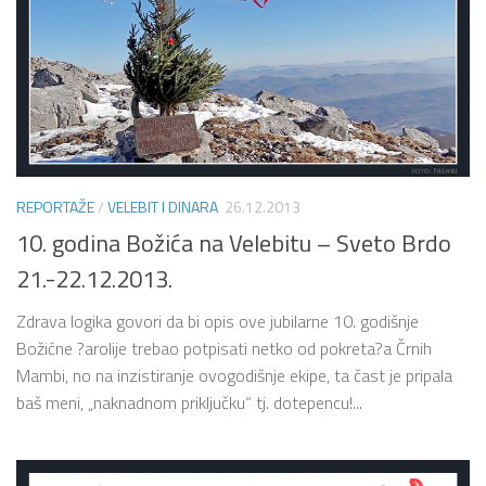
REPORTAŽE
/
VELEBIT I DINARA
26.12.2013
10. godina Božića na Velebitu – Sveto Brdo
21.-22.12.2013.
Zdrava logika govori da bi opis ove jubilarne 10. godišnje
Božićne ?arolije trebao potpisati netko od pokreta?a Črnih
Mambi, no na inzistiranje ovogodišnje ekipe, ta čast je pripala
baš meni, „naknadnom priključku“ tj. dotepencu!...