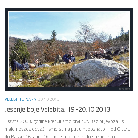
VELEBIT I DINARA
29.10.2013
Jesenje boje Velebita, 19.-20.10.2013.
Davne 2003. godine krenuli smo prvi put. Bez prijevoza i s
malo novaca odvažili smo se na put u nepoznato – od Oltara
do Baških Oštarija. Od tada smo ipak malo sazrjeli kao