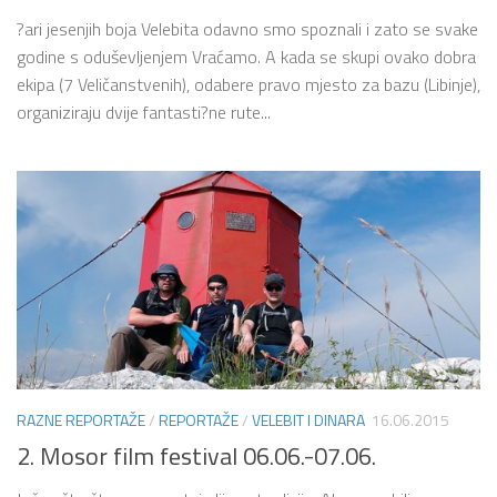
?ari jesenjih boja Velebita odavno smo spoznali i zato se svake
godine s oduševljenjem Vraćamo. A kada se skupi ovako dobra
ekipa (7 Veličanstvenih), odabere pravo mjesto za bazu (Libinje),
organiziraju dvije fantasti?ne rute...
RAZNE REPORTAŽE
/
REPORTAŽE
/
VELEBIT I DINARA
16.06.2015
2. Mosor film festival 06.06.-07.06.