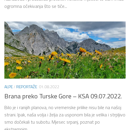
ogromna očekivanja što se tiče...
ALPE
/
REPORTAŽE
01.08.2022
Brana preko Turske Gore – KSA 09.07.2022.
Bilo je i ranijih planova, no vremenske prilike nisu bile na našoj
strani. Ipak, naša volja i želja za usponom bila je velika i strpljivo
smo dočekali tu subotu. Mjesec srpanj, poznat po
ekstremnim...