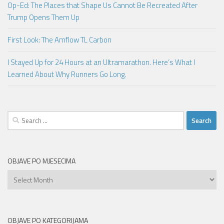
Op-Ed: The Places that Shape Us Cannot Be Recreated After
Trump Opens Them Up
First Look: The Amflow TL Carbon
I Stayed Up for 24 Hours at an Ultramarathon. Here’s What I
Learned About Why Runners Go Long.
Search
for:
OBJAVE PO MJESECIMA
Objave
po
mjesecima
OBJAVE PO KATEGORIJAMA