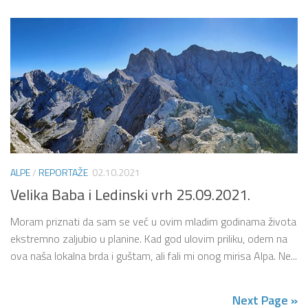
ALPE
/
REPORTAŽE
02.10.2021
Velika Baba i Ledinski vrh 25.09.2021.
Moram priznati da sam se već u ovim mladim godinama života
ekstremno zaljubio u planine. Kad god ulovim priliku, odem na
ova naša lokalna brda i guštam, ali fali mi onog mirisa Alpa. Ne...
Next Page »