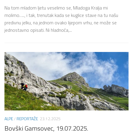
Na tom mladom ljetu veselimo se, Mladoga Kralja mi
molimo….., i tak, trenutak kada se kuglice stave na tu našu
predivnu jelku, na jednom ovako lijepom vrhu, ne može se
jednostavno opisati. Ni hladnoća,...
ALPE
/
REPORTAŽE
23.12.2025
Bovški Gamsovec, 19.07.2025.