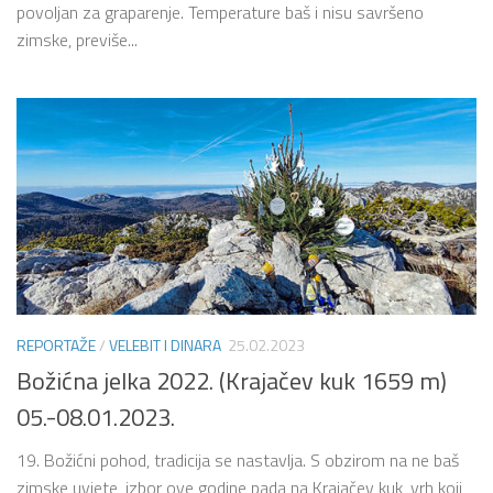
povoljan za graparenje. Temperature baš i nisu savršeno
zimske, previše...
REPORTAŽE
/
VELEBIT I DINARA
25.02.2023
Božićna jelka 2022. (Krajačev kuk 1659 m)
05.-08.01.2023.
19. Božićni pohod, tradicija se nastavlja. S obzirom na ne baš
zimske uvjete, izbor ove godine pada na Krajačev kuk, vrh koji