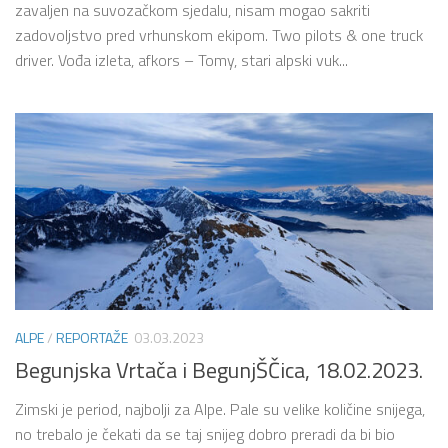
zavaljen na suvozačkom sjedalu, nisam mogao sakriti
zadovoljstvo pred vrhunskom ekipom. Two pilots & one truck
driver. Vođa izleta, afkors – Tomy, stari alpski vuk...
ALPE
/
REPORTAŽE
03.03.2023
Begunjska Vrtača i BegunjŠČica, 18.02.2023.
Zimski je period, najbolji za Alpe. Pale su velike količine snijega,
no trebalo je čekati da se taj snijeg dobro preradi da bi bio