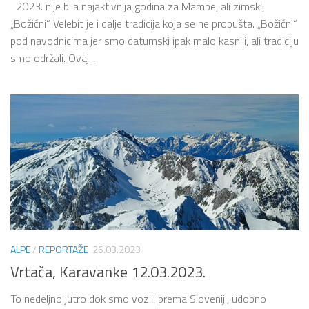
2023. nije bila najaktivnija godina za Mambe, ali zimski,
„Božićni“ Velebit je i dalje tradicija koja se ne propušta. „Božićni“
pod navodnicima jer smo datumski ipak malo kasnili, ali tradiciju
smo održali. Ovaj...
ALPE
/
REPORTAŽE
26.03.2023
Vrtača, Karavanke 12.03.2023.
To nedeljno jutro dok smo vozili prema Sloveniji, udobno