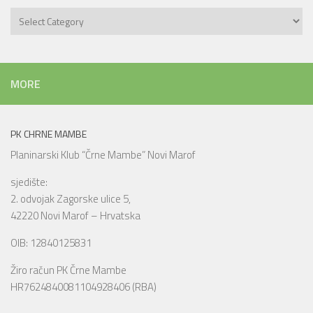
Objave
po
kategorijama
MORE
PK CHRNE MAMBE
Planinarski Klub “Črne Mambe” Novi Marof
sjedište:
2. odvojak Zagorske ulice 5,
42220 Novi Marof – Hrvatska
OIB: 12840125831
Žiro račun PK Črne Mambe
HR7624840081104928406 (RBA)