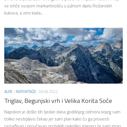
se ističe svojom markantnošću u južnom dijelu Rožanskih
kukova, a zimi kada...
ALPE
/
REPORTAŽE
28.08.2022
Triglav, Begunjski vrh i Velika Korita Soče
Napokon je došlo tih tjedan dana godišnjeg odmora kojeg sam
toliko nestrpljivo čekao jer sam plan kako ću ga provesti
razrađivao i proučavao proteklih nekoliko mjeseci te sam imao