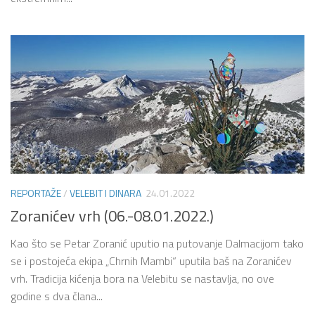
REPORTAŽE
/
VELEBIT I DINARA
24.01.2022
Zoranićev vrh (06.-08.01.2022.)
Kao što se Petar Zoranić uputio na putovanje Dalmacijom tako
se i postojeća ekipa „Chrnih Mambi“ uputila baš na Zoranićev
vrh. Tradicija kićenja bora na Velebitu se nastavlja, no ove
godine s dva člana...