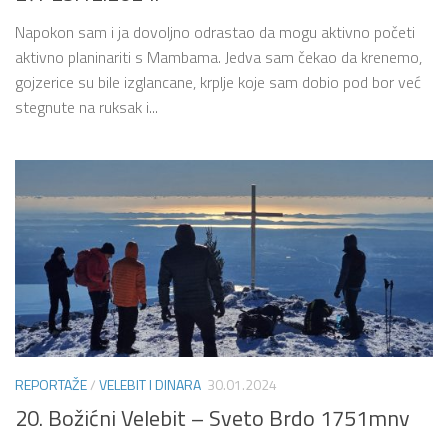
Napokon sam i ja dovoljno odrastao da mogu aktivno početi
aktivno planinariti s Mambama. Jedva sam čekao da krenemo,
gojzerice su bile izglancane, krplje koje sam dobio pod bor već
stegnute na ruksak i...
REPORTAŽE
/
VELEBIT I DINARA
30.01.2024
20. Božićni Velebit – Sveto Brdo 1751mnv