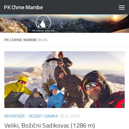
PK Chrne Mambe
Skip to content
PK CHRNE MAMBE
BLOG
REPORTAŽE
/
VELEBIT I DINARA
05.01.2026
Veliki, Božićni Sadikovac (1286 m)